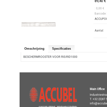
89,40 €
: 0,00 €
Barcode 
ACCUPOIN
Aantal:
Omschrijving
Specificaties
BESCHERMROOSTER VOOR RIS-RID1000
Main Office
Industriestr
T.
+32 (0)87 
info@accube