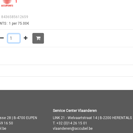
1
: 8436585612659
TS : 1 per 75.00€
Service Center Vlaanderen
asse 28 | B-4700 EUPEN
LINK 21 - Welvaartstraat 14 | B-2200 HERENTALS
59 16 50
T.
+32 (0)14 26 15 01
l.be
vlaanderen@accubel.be