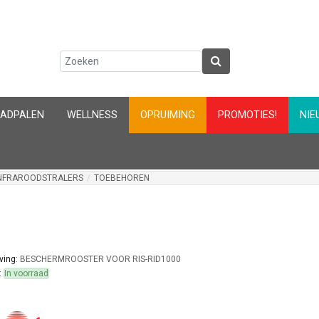
AADPALEN
WELLNESS
OPRUIMING
PROMOTIES!
NIE
INFRAROODSTRALERS
/
TOEBEHOREN
ving:
BESCHERMROOSTER VOOR RIS-RID1000
:
In voorraad