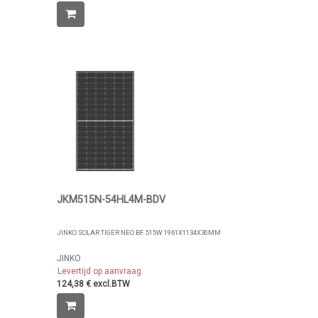
JKM515N-54HL4M-BDV
JINKO SOLAR TIGER NEO BF 515W 1961X1134X30MM
JINKO
Levertijd op aanvraag
124,38 € excl.BTW