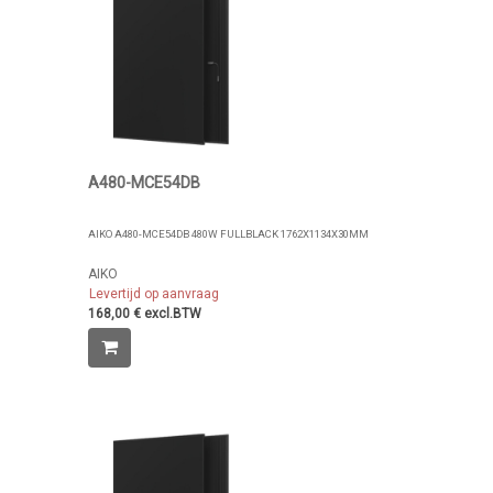
A480-MCE54DB
AIKO A480-MCE54DB 480W FULLBLACK 1762X1134X30MM
AIKO
Levertijd op aanvraag
168,00 € excl.BTW