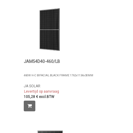
JAM54D40-460/LB
460W H-C BIFACIAL BLACK FRAME 1762x1134x30MM
JA SOLAR
Levertijd op aanvraag
105,28 € excl.BTW