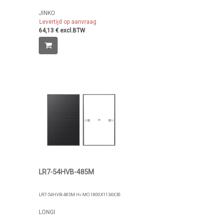
JINKO
Levertijd op aanvraag
64,13 € excl.BTW
LR7-54HVB-485M
LR7-54HVB-485M Hi-MO 1800X1134X30
LONGI