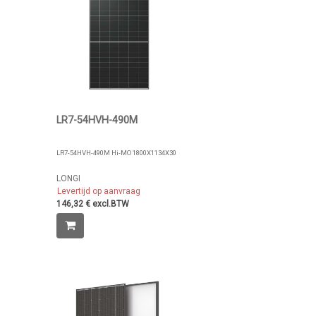
LR7-54HVH-490M
LR7-54HVH-490M Hi-MO 1800X1134X30
LONGI
Levertijd op aanvraag
146,32 € excl.BTW