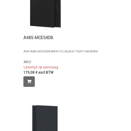
A485-MCE54DB
AIKO A485-MCE54DB 480W FULLBLACK 1762X1134X30MM
AIKO
Levertijd op aanvraag
179,08 € excl.BTW