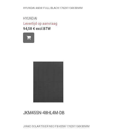
HYUNDAI 460W FULL BLACK 1762X1134X30MM
HYUNDAI
Levertijd op aanvraag
94,58 € excl.BTW
JKM455N-48HL4M-DB
JINKO SOLAR TIGER NEO FB 455W 1762X1134X30MM