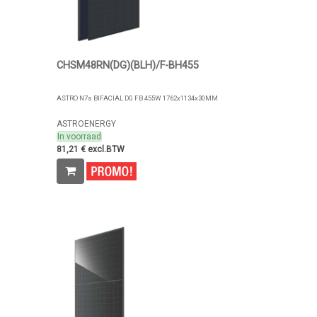
CHSM48RN(DG)(BLH)/F-BH455
ASTRO N7s BIFACIAL DG FB 455W 1762x1134x30MM
ASTROENERGY
In voorraad
81,21 € excl.BTW