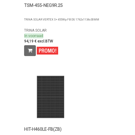
TSM-455-NEG9R.25
TRINA SOLAR VERTEX S+ 455Wp FB DG 1762x1134x30MM
TRINA SOLAR
In voorraad
94,19 € excl.BTW
HIT-H460LE-FB(ZB)