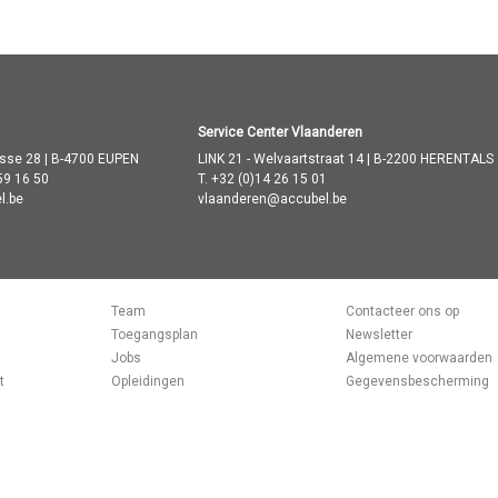
Service Center Vlaanderen
asse 28 | B-4700 EUPEN
LINK 21 - Welvaartstraat 14 | B-2200 HERENTALS
59 16 50
T.
+32 (0)14 26 15 01
l.be
vlaanderen@accubel.be
Team
Contacteer ons op
Toegangsplan
Newsletter
Jobs
Algemene voorwaarden
t
Opleidingen
Gegevensbescherming