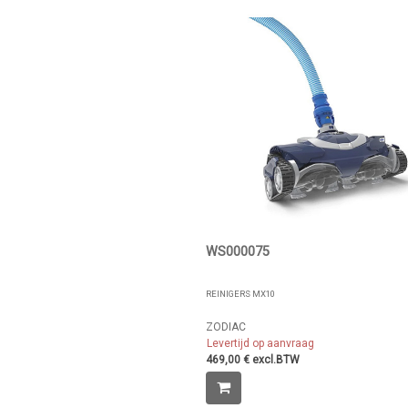
WS000075
REINIGERS MX10
ZODIAC
Levertijd op aanvraag
469,00 € excl.BTW