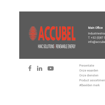
Main Office
Industriestr
T.
+32 (0)87 
info@accube
Presentatie
Onze waarden
Onze diensten
Product assortimen
Afbeelden merk