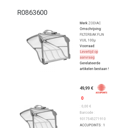
R0863600
Merk
ZODIAC
Omschrijving:
FILTERBAK FIJN
VUIL 100µ
Voorraad:
Levertijd op
aanvraag
Gerelateerde
artikelen bestaan !
49,99 €
0
: 0,00 €
Barcode :
9317545271910
ACCUPOINTS : 1