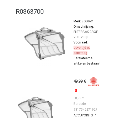
R0863700
Merk
ZODIAC
Omschrijving:
FILTERBAK GROF
VUIL 200µ
Voorraad:
Levertijd op
aanvraag
Gerelateerde
artikelen bestaan !
49,99 €
0
: 0,00 €
Barcode :
9317545271927
ACCUPOINTS : 1