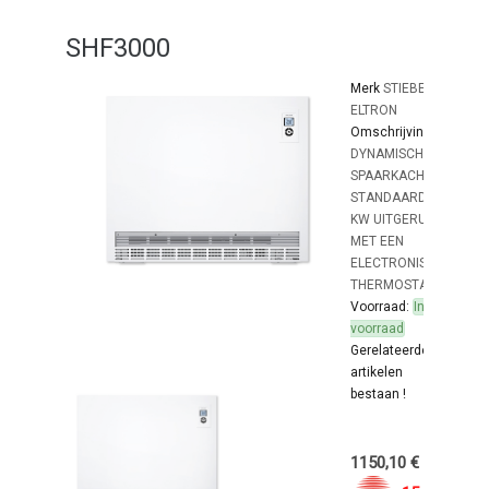
SHF3000
Merk
STIEBEL
ELTRON
Omschrijving:
DYNAMISCHE
SPAARKACHEL
STANDAARD 3
KW UITGERUST
MET EEN
ELECTRONISHE
THERMOSTAAT
Voorraad:
In
voorraad
Gerelateerde
artikelen
bestaan !
1150,10 €