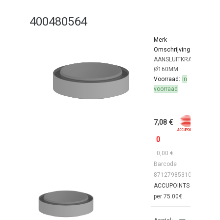
400480564
Merk
---
Omschrijving:
AANSLUITKRAAG
Ø160MM
Voorraad:
In
voorraad
7,08 €
0
: 0,00 €
Barcode :
8712798531001
ACCUPOINTS : 1
per 75.00€