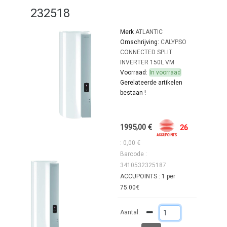
232518
Merk
ATLANTIC
Omschrijving:
CALYPSO
CONNECTED SPLIT
INVERTER 150L VM
Voorraad:
In voorraad
Gerelateerde artikelen
bestaan !
1995,00 €
26
: 0,00 €
Barcode :
3410532325187
ACCUPOINTS : 1 per
75.00€
Aantal: