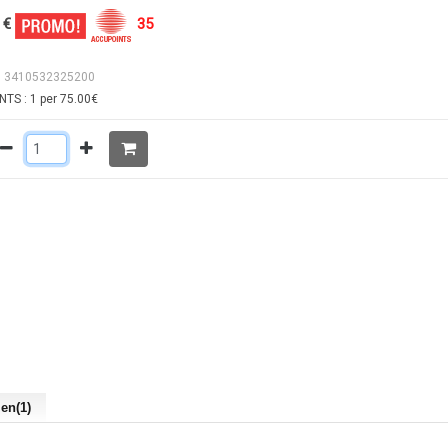
 €
35
: 3410532325200
TS : 1 per 75.00€
len(1)