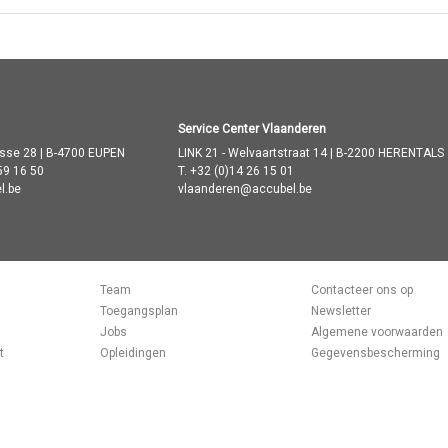
Service Center Vlaanderen
asse 28 | B-4700 EUPEN
LINK 21 - Welvaartstraat 14 | B-2200 HERENTALS
59 16 50
T.
+32 (0)14 26 15 01
l.be
vlaanderen@accubel.be
Team
Contacteer ons op
Toegangsplan
Newsletter
Jobs
Algemene voorwaarden
t
Opleidingen
Gegevensbescherming