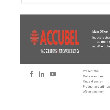
Main Office
Industriestr
T.
+32 (0)87 
info@accube
Presentatie
Onze waarden
Onze diensten
Product assortimen
Afbeelden merk