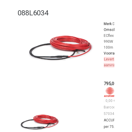
088L6034
Merk
DANFOSS
Omschrijving:
ECflex 10T
990W 230V
100m
Voorraad:
Levertijd op
aanvraag
795,00 €
10
: 0,00 €
Barcode :
5703466224458
ACCUPOINTS : 1
per 75.00€