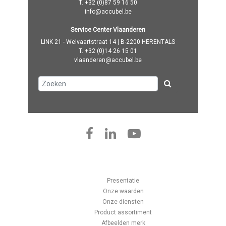
T.
+32 (0)87 59 16 50
info@accubel.be
Service Center Vlaanderen
LINK 21 - Welvaartstraat 14 | B-2200 HERENTALS
T.
+32 (0)14 26 15 01
vlaanderen@accubel.be
Presentatie
Onze waarden
Onze diensten
Product assortiment
Afbeelden merk