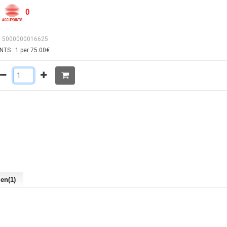
0
: 5000000016625
TS : 1 per 75.00€
len(1)