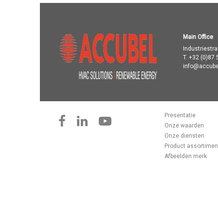
Main Office
Industriestr
T.
+32 (0)87 
info@accube
Presentatie
Onze waarden
Onze diensten
Product assortimen
Afbeelden merk