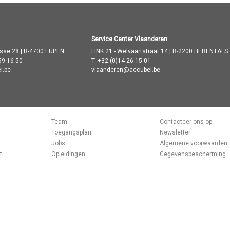
Service Center Vlaanderen
asse 28 | B-4700 EUPEN
LINK 21 - Welvaartstraat 14 | B-2200 HERENTALS
59 16 50
T.
+32 (0)14 26 15 01
l.be
vlaanderen@accubel.be
Team
Contacteer ons op
Toegangsplan
Newsletter
Jobs
Algemene voorwaarden
t
Opleidingen
Gegevensbescherming