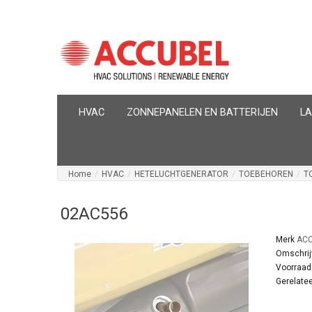
HVAC
ZONNEPANELEN EN BATTERIJEN
L
Home
/
HVAC
/
HETELUCHTGENERATOR
/
TOEBEHOREN
/
T
02AC556
Merk
ACC
Omschrij
Voorraad
Gerelatee