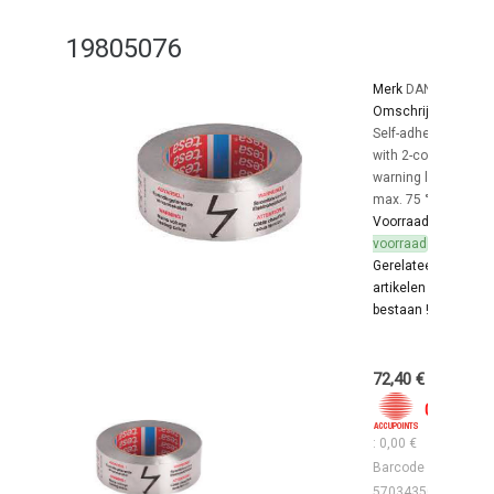
19805076
Merk
DANFOSS
Omschrijving:
Self-adhesive,
with 2-colour
warning label,
max. 75 °C
Voorraad:
In
voorraad
Gerelateerde
artikelen
bestaan !
72,40 €
0
: 0,00 €
Barcode :
5703435003053