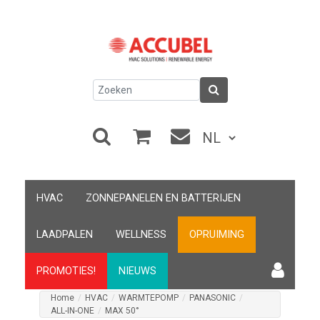
HVAC
ZONNEPANELEN EN BATTERIJEN
LAADPALEN
WELLNESS
OPRUIMING
PROMOTIES!
NIEUWS
Home
/
HVAC
/
WARMTEPOMP
/
PANASONIC
/
ALL-IN-ONE
/
MAX 50°