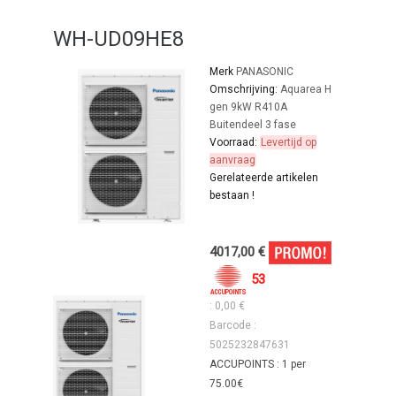
WH-UD09HE8
Merk
PANASONIC
Omschrijving:
Aquarea H
gen 9kW R410A
Buitendeel 3 fase
Voorraad:
Levertijd op
aanvraag
Gerelateerde artikelen
bestaan !
4017,00 €
53
: 0,00 €
Barcode :
5025232847631
ACCUPOINTS : 1 per
75.00€