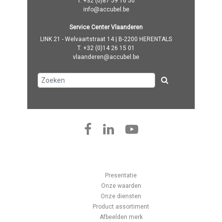
T.
+32 (0)87 59 16 50
info@accubel.be
Service Center Vlaanderen
LINK 21 - Welvaartstraat 14 | B-2200 HERENTALS
T.
+32 (0)14 26 15 01
vlaanderen@accubel.be
Presentatie
Onze waarden
Onze diensten
Product assortiment
Afbeelden merk