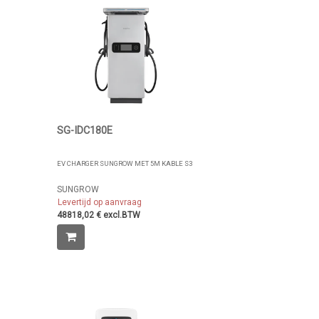
SG-IDC180E
EV CHARGER SUNGROW MET 5M KABLE S3
SUNGROW
Levertijd op aanvraag
48818,02 € excl.BTW