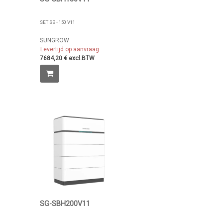
SET SBH150 V11
SUNGROW
Levertijd op aanvraag
7684,20 € excl.BTW
SG-SBH200V11