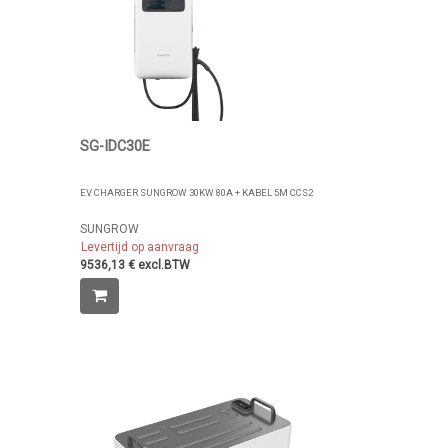
SG-IDC30E
EV CHARGER SUNGROW 30KW 80A + KABEL 5M CCS2
SUNGROW
Levertijd op aanvraag
9536,13 € excl.BTW