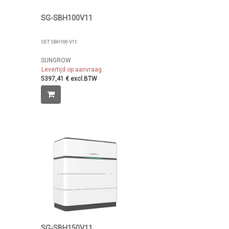
SG-SBH100V11
SET SBH100 V11
SUNGROW
Levertijd op aanvraag
5397,41 € excl.BTW
SG-SBH150V11