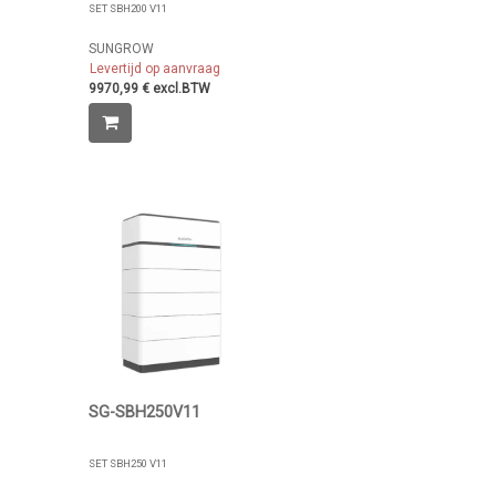
SET SBH200 V11
SUNGROW
Levertijd op aanvraag
9970,99 € excl.BTW
SG-SBH250V11
SET SBH250 V11