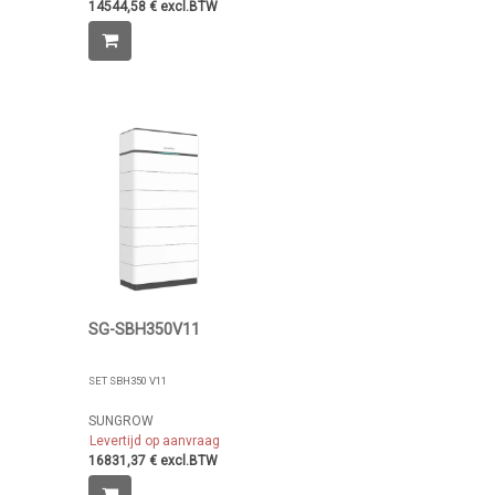
14544,58 € excl.BTW
SG-SBH350V11
SET SBH350 V11
SUNGROW
Levertijd op aanvraag
16831,37 € excl.BTW