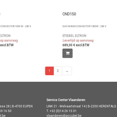
0
CND150
CONVECTOR 1000 W - 230 V
DUO-WAND CONVECTOR 1500W - 230 V
 ELTRON
STIEBEL ELTRON
d op aanvraag
Levertijd op aanvraag
 excl.BTW
689,00 € excl.BTW
1
2
→
Service Center Vlaanderen
asse 28 | B-4700 EUPEN
LINK 21 - Welvaartstraat 14 | B-2200 HERENTALS
59 16 50
T.
+32 (0)14 26 15 01
l.be
vlaanderen@accubel.be