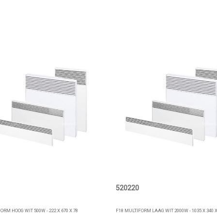
520220
ORM HOOG WIT 500W - 222 X 670 X 78
F18 MULTIFORM LAAG WIT 2000W - 1035 X 340 X