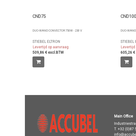
CND75
CND10
DUO-WAND CONVECTOR 750W - 230 V
DUO-WAND 
STIEBEL ELTRON
STIEBEL
Levertijd op aanvraag
Levertij
509,86 € excl.BTW
605,26 €
Main Office
Industriestr
T.
+32 (0)87 
info@accube