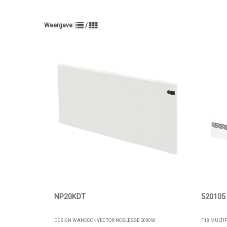
Weergave:
/
NP20KDT
520105
DESIGN WANDCONVECTOR NOBLESSE 2000W
F18 MULTIF