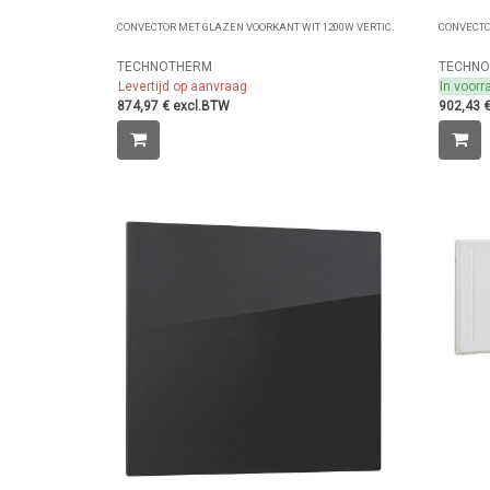
CONVECTOR MET GLAZEN VOORKANT WIT 1200W VERTIC.
CONVECTO
TECHNOTHERM
TECHN
Levertijd op aanvraag
In voorr
874,97 € excl.BTW
902,43 