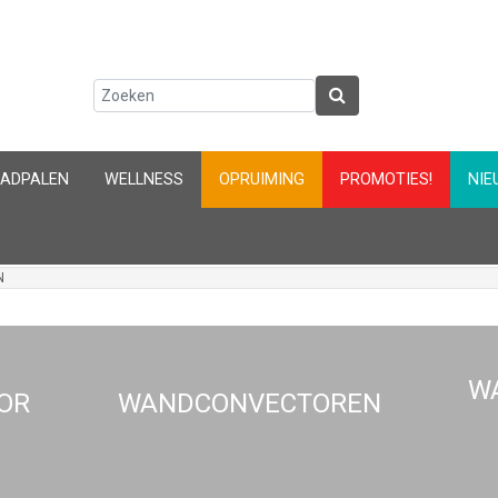
AADPALEN
WELLNESS
OPRUIMING
PROMOTIES!
NIE
N
W
OR
WANDCONVECTOREN