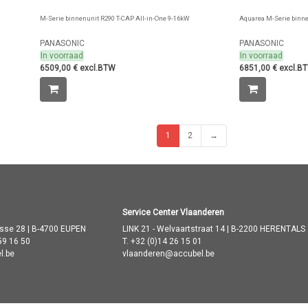
M-Serie binnenunit R290 T-CAP All-in-One 9-16kW
Aquarea M-Serie binne
PANASONIC
PANASONIC
In voorraad
In voorraad
6509,00 € excl.BTW
6851,00 € excl.B
1
2
→
Service Center Vlaanderen
asse 28 | B-4700 EUPEN
LINK 21 - Welvaartstraat 14 | B-2200 HERENTALS
59 16 50
T.
+32 (0)14 26 15 01
l.be
vlaanderen@accubel.be