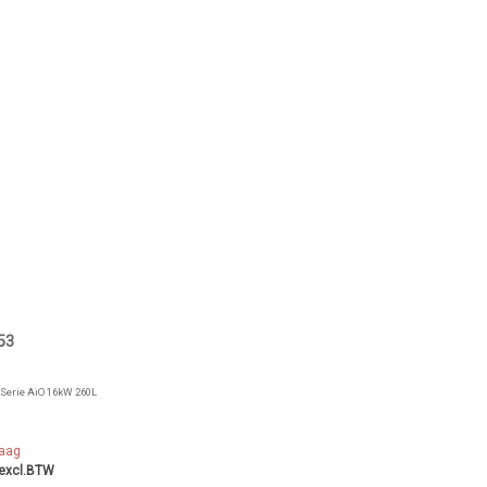
53
Serie AiO 16kW 260L
raag
 excl.BTW