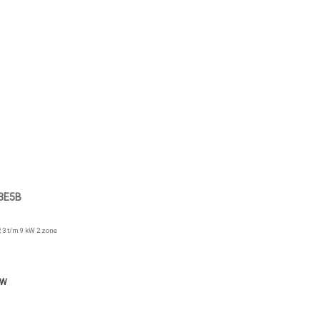
3E5B
 3 t/m 9 kW 2 zone
TW