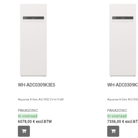
WH-ADC0309K3E5
WH-ADC0309K
Aquarea K-Gen AiO R32 3 t/m 9 kW
Aquarea K-Gen AiO R32
PANASONIC
PANASONIC
In voorraad
In voorraad
6078,00 € excl.BTW
7336,00 € excl.B