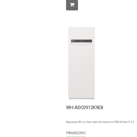
WH-ADC0912K9E8
Aquarea All-in One split binnenunit R32 K-Gen 9-12
PANASONIC