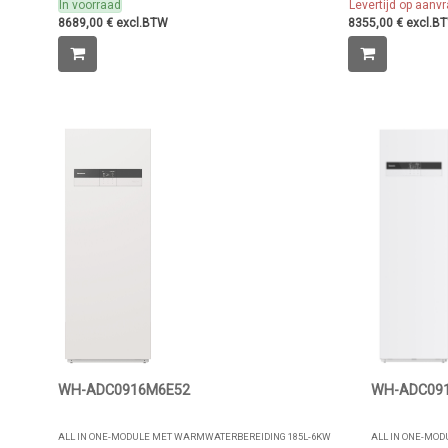
In voorraad
Levertijd op aanv
8689,00 € excl.BTW
8355,00 € excl.B
WH-ADC0916M6E52
WH-ADC09
ALL IN ONE-MODULE MET WARMWATERBEREIDING 185L-6KW
ALL IN ONE-MO