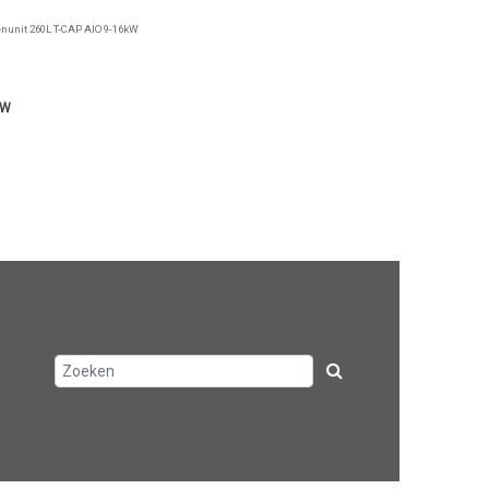
nunit 260L T-CAP AIO 9-16kW
TW