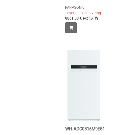
PANASONIC
Levertijd op aanvraag
8861,00 € excl.BTW
WH-ADC0316M9E81