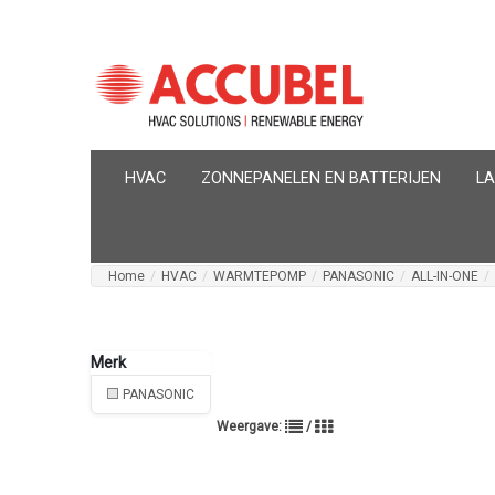
HVAC
ZONNEPANELEN EN BATTERIJEN
L
Home
/
HVAC
/
WARMTEPOMP
/
PANASONIC
/
ALL-IN-ONE
/
PANASONIC
Weergave:
/