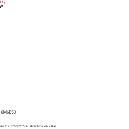
raag
TW
16M6E53
DULE MET WARMWATERBEREIDING 260L-6KW