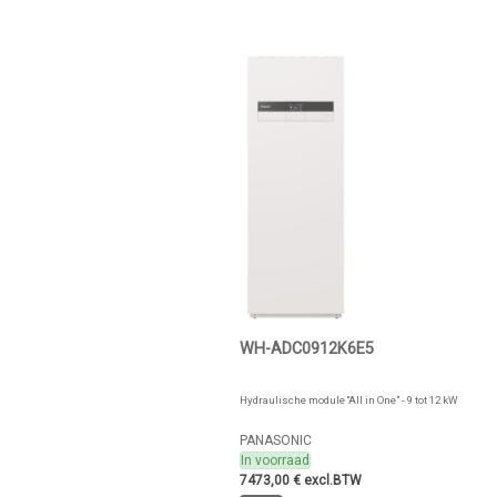
WH-ADC0912K6E5
Hydraulische module “All in One” - 9 tot 12 kW
PANASONIC
In voorraad
7473,00 € excl.BTW