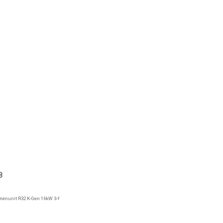
8
nnenunit R32 K-Gen 16kW 3-f