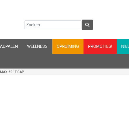
AADPALEN
WELLNESS
OPRUIMING
PROMOTIES!
NIE
MAX 60° T-CAP