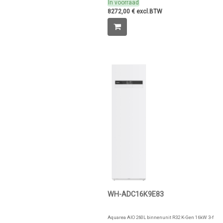
In voorraad
8272,00 € excl.BTW
WH-ADC16K9E83
Aquarea AIO 260L binnenunit R32 K-Gen 16kW 3-f