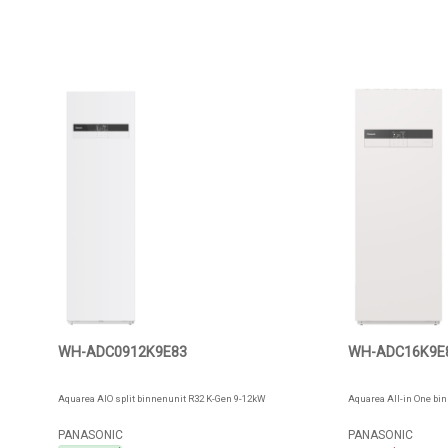
WH-ADC0912K9E83
WH-ADC16K9E
Aquarea AIO split binnenunit R32 K-Gen 9-12kW
Aquarea All-in One bi
PANASONIC
PANASONIC