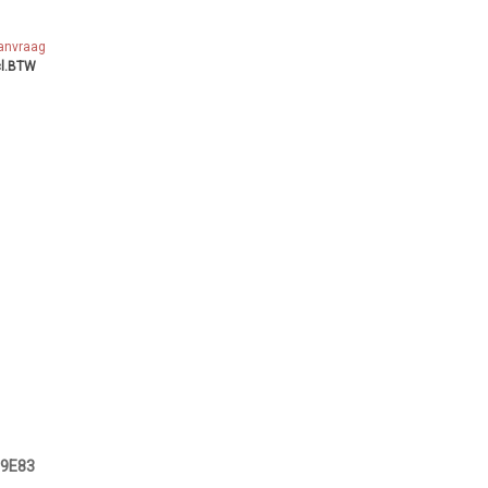
aanvraag
cl.BTW
9E83