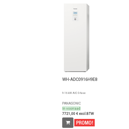
WH-ADC0916H9E8
9-16 kW AIO 3-fase
PANASONIC
In voorraad
7721,00 € excl.BTW