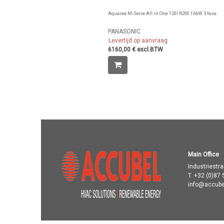
Aquarea M-Serie All-in One 120l R290 16kW 3 fase
PANASONIC
Levertijd op aanvraag
6160,00 € excl.BTW
Main Office
Industriestr
T.
+32 (0)87 
info@accube