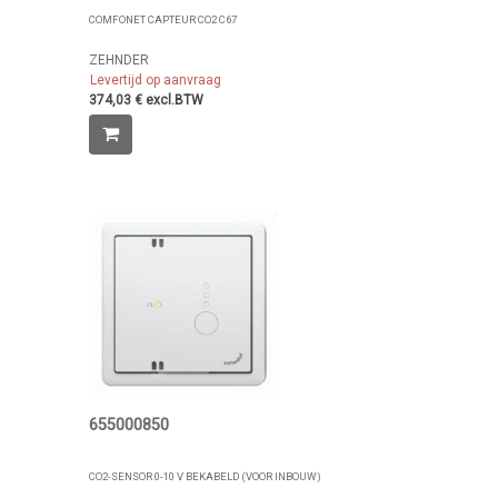
COMFONET CAPTEUR CO2 C67
ZEHNDER
Levertijd op aanvraag
374,03 € excl.BTW
655000850
CO2-SENSOR 0-10 V BEKABELD (VOOR INBOUW)