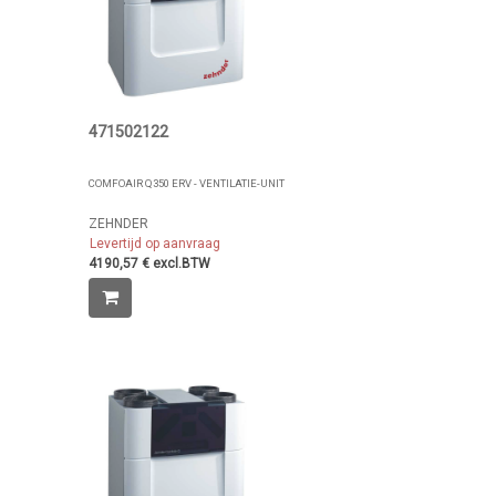
471502122
COMFOAIR Q350 ERV - VENTILATIE-UNIT
ZEHNDER
Levertijd op aanvraag
4190,57 € excl.BTW