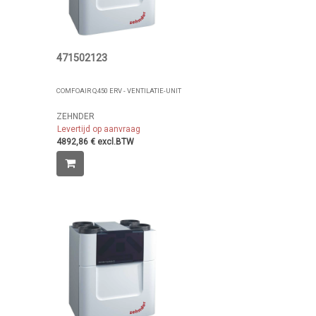
471502123
COMFOAIR Q450 ERV - VENTILATIE-UNIT
ZEHNDER
Levertijd op aanvraag
4892,86 € excl.BTW