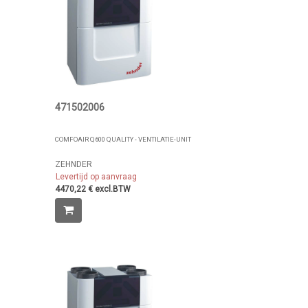
471502006
COMFOAIR Q600 QUALITY - VENTILATIE-UNIT
ZEHNDER
Levertijd op aanvraag
4470,22 € excl.BTW