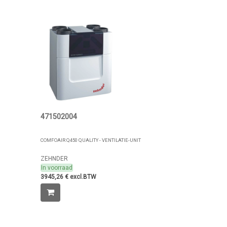
471502004
COMFOAIR Q450 QUALITY - VENTILATIE-UNIT
ZEHNDER
In voorraad
3945,26 € excl.BTW