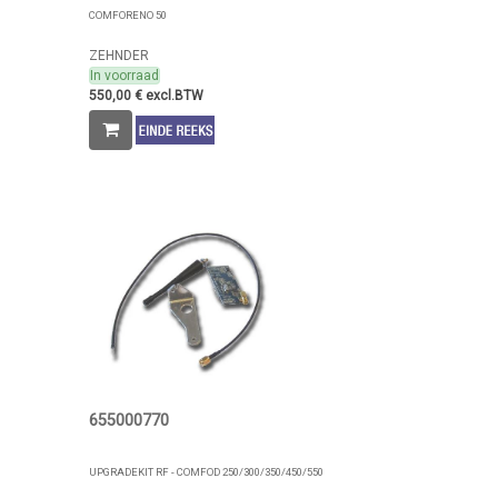
COMFORENO 50
ZEHNDER
In voorraad
550,00 € excl.BTW
655000770
UPGRADEKIT RF - COMFOD 250/300/350/450/550