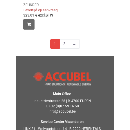
ZEHNDER
Levertijd op aanvraag
323,01 € excl.BTW
1
2
→
Main Office
Industriestrasse 28 | B-4700 EUPEN
T.
+32 (0)87 59 16 50
info@accubel.be
Service Center Vlaanderen
LINK 21 - Welvaartstraat 14 | B-2200 HERENTALS