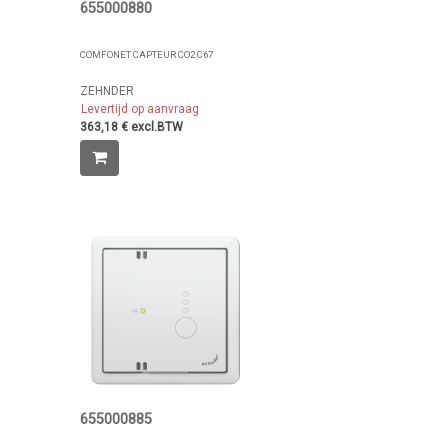
655000880
COMFONET CAPTEUR CO2 C67
ZEHNDER
Levertijd op aanvraag
363,18 € excl.BTW
655000885