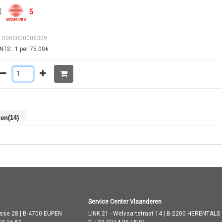
€
5
: 5000000006309
TS : 1 per 75.00€
len(14)
Service Center Vlaanderen
asse 28 | B-4700 EUPEN
LINK 21 - Welvaartstraat 14 | B-2200 HERENTALS