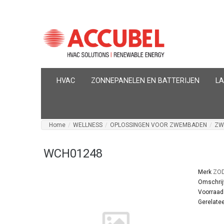
HVAC
ZONNEPANELEN EN BATTERIJEN
L
Home
/
WELLNESS
/
OPLOSSINGEN VOOR ZWEMBADEN
/
ZW
WCH01248
Merk
ZOD
Omschrij
Voorraad
Gerelatee