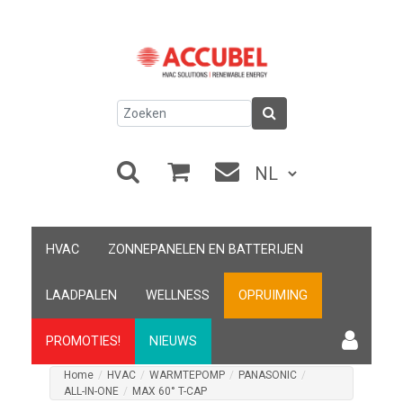
HVAC
ZONNEPANELEN EN BATTERIJEN
LAADPALEN
WELLNESS
OPRUIMING
PROMOTIES!
NIEUWS
Home
/
HVAC
/
WARMTEPOMP
/
PANASONIC
/
ALL-IN-ONE
/
MAX 60° T-CAP