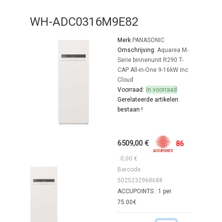
WH-ADC0316M9E82
Merk
PANASONIC
Omschrijving:
Aquarea M-
Serie binnenunit R290 T-
CAP All-in-One 9-16kW inc
Cloud
Voorraad:
In voorraad
Gerelateerde artikelen
bestaan !
6509,00 €
86
: 0,00 €
Barcode :
5025232968688
ACCUPOINTS : 1 per
75.00€