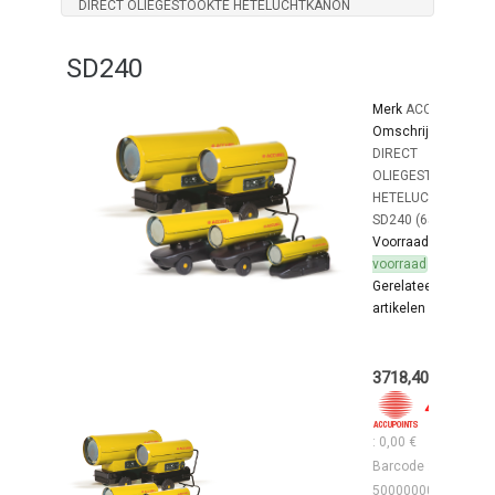
DIRECT OLIEGESTOOKTE HETELUCHTKANON
SD240
Merk
ACCUBEL
Omschrijving:
DIRECT
OLIEGESTOOKT
HETELUCHTKANON
SD240 (65 KW)
Voorraad:
In
voorraad
Gerelateerde
artikelen bestaan !
3718,40 €
49
: 0,00 €
Barcode :
5000000016469