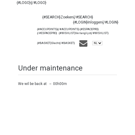
{#LOGO}{/#LOGO}
{#SEARCH}Zoeken{/#SEARCH}
{#LOGIN}Inloggen{/#LOGIN}
{#ACCUPOINTS}{/#ACCUPOINTS} {#ESPACEPRO}
{/#ESPACEPRO} {#WISHLIST}Verlanglijst{/#WISHLIST}
{#BASKET}Slecht{/#BASKET}
Under maintenance
We wil be back at -- 00h00m