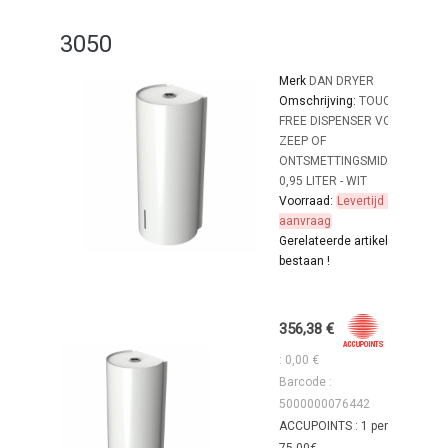
3050
Merk
DAN DRYER
Omschrijving:
TOUCH-
FREE DISPENSER VOOR
ZEEP OF
ONTSMETTINGSMIDDEL
0,95 LITER - WIT
Voorraad:
Levertijd op
aanvraag
Gerelateerde artikelen
bestaan !
356,38 €
4
: 0,00 €
Barcode :
5000000076442
ACCUPOINTS : 1 per