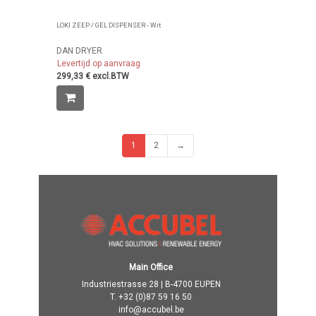
LOKI ZEEP / GEL DISPENSER - Wit
DAN DRYER
Levertijd op aanvraag
299,33 € excl.BTW
1
2
→
Main Office
Industriestrasse 28 | B-4700 EUPEN
T.
+32 (0)87 59 16 50
info@accubel.be